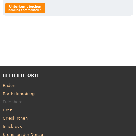
Unterkunft buchen
booking accomodation
BELIEBTE ORTE
Baden
Bartholomäberg
Eidenberg
Graz
Grieskirchen
Innsbruck
Krems an der Donau