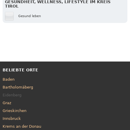
GESUNDHEIT, WELLNESS, LIFESTYLE IM KREIS
TIROL
Gesund leben
BELIEBTE ORTE
Baden
Bartholomäberg
Eidenberg
Graz
Grieskirchen
Innsbruck
Krems an der Donau