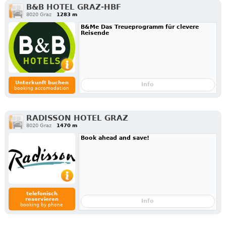
B&B HOTEL GRAZ-HBF
8020 Graz
1283 m
B&Me Das Treueprogramm für clevere
Reisende
Unterkunft buchen
Info
booking accomodation
RADISSON HOTEL GRAZ
8020 Graz
1470 m
Book ahead and save!
telefonisch
reservieren
Info
booking by phone