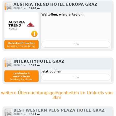
AUSTRIA TREND HOTEL EUROPA GRAZ
8020 Graz
1490 m
Weltoffen, wie die Region.
Unterkunft buchen
Info
booking accomodation
INTERCITYHOTEL GRAZ
8020 Graz
1597 m
Jetzt buchen
telefonisch
reservieren
Info
booking by phone
weitere Übernachtungsgelegenheiten im Umkreis von
3km
BEST WESTERN PLUS PLAZA HOTEL GRAZ
8010 Graz
1593 m