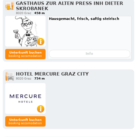
GASTHAUS ZUR ALTEN PRESS INH DIETER
SKROBANEK
8020 Graz
458 m
Hausgemacht, frisch, saftig steirisch
Unterkunft buchen
Info
booking accomodation
HOTEL MERCURE GRAZ CITY
8020 Graz
754 m
Unterkunft buchen
booking accomodation