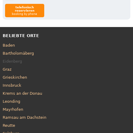
telefonisch
reservieren
booking by phone
BELIEBTE ORTE
Baden
Bartholomäberg
Eidenberg
Graz
Grieskirchen
Innsbruck
Krems an der Donau
Leonding
Mayrhofen
Ramsau am Dachstein
Reutte