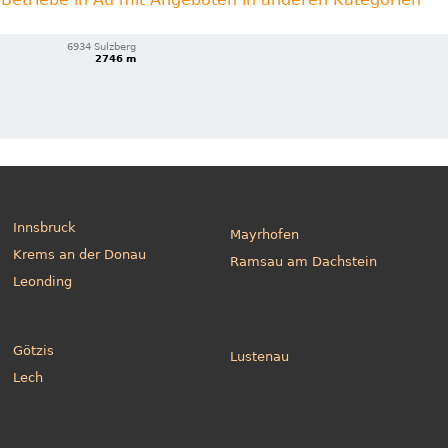
6934 Sulzberg
2746 m
Innsbruck
Mayrhofen
Krems an der Donau
Ramsau am Dachstein
Leonding
Götzis
Lustenau
Lech