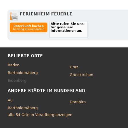
FERIENHEIM FEUERLE
Bitte rufen Sie uns
Unterkunft buchen
für genauere
booking accomodation
Informationen an.
BELIEBTE ORTE
Baden
Graz
Bartholomäberg
Grieskirchen
Eidenberg
ANDERE STÄDTE IM BUNDESLAND
Au
Dornbirn
Bartholomäberg
alle 54 Orte in Vorarlberg anzeigen