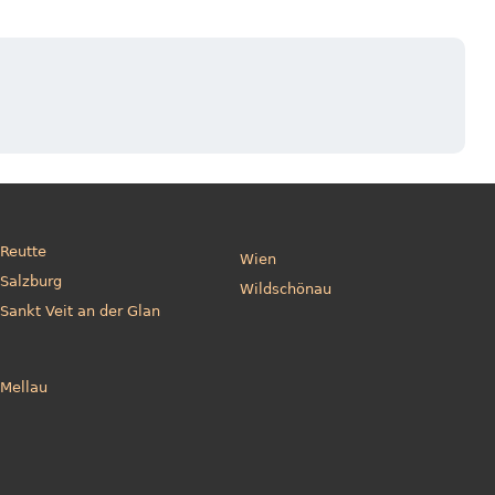
Reutte
Wien
Salzburg
Wildschönau
Sankt Veit an der Glan
Mellau