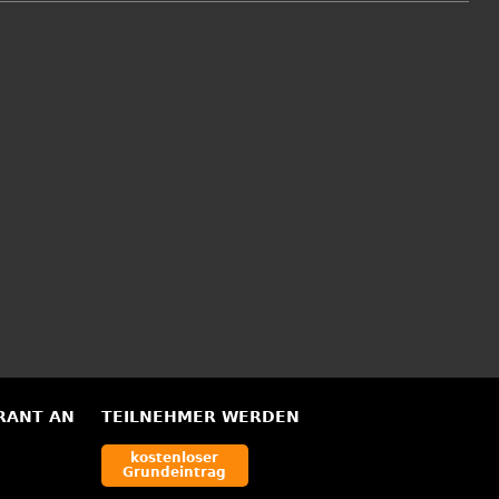
RANT AN
TEILNEHMER WERDEN
kostenloser
Grundeintrag