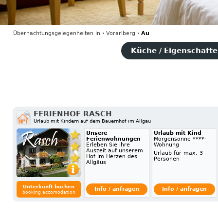
Übernachtungsgelegenheiten
in
›
Vorarlberg
›
Au
Küche / Eigenschaften
FERIENHOF RASCH
Urlaub mit Kindern auf dem Bauernhof im Allgäu
Unsere
Urlaub mit Kind
Ferienwohnungen
Morgensonne ****-
Erleben Sie ihre
Wohnung
Auszeit auf unserem
Urlaub für max. 3
Hof im Herzen des
Personen
Allgäus
Unterkunft buchen
Info / anfragen
Info / anfragen
booking accomodation