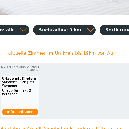
: alle
Suchradius: 3 km
Sortieru
aktuelle Zimmer im Umkreis bis 19km von Au
DE-87547 Missen-Wilhams
18406 m
Urlaub mit Kindern
Salmaser Blick | ***-
Wohnung
Urlaub für max. 5
Personen
Info / anfragen
Betriebe in Au mit Angeboten in anderen Kategorien