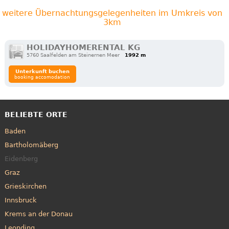
weitere Übernachtungsgelegenheiten im Umkreis von
3km
HOLIDAYHOMERENTAL KG
5760 Saalfelden am Steinernen Meer
1992 m
Unterkunft buchen
booking accomodation
BELIEBTE ORTE
Baden
Bartholomäberg
Eidenberg
Graz
Grieskirchen
Innsbruck
Krems an der Donau
Leonding