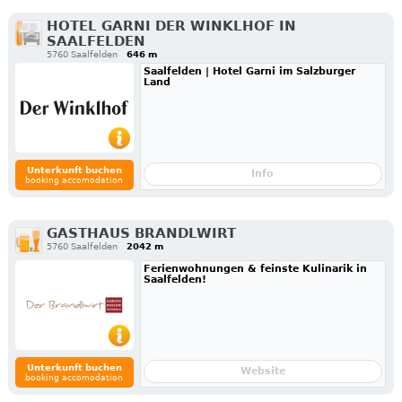
HOTEL GARNI DER WINKLHOF IN
SAALFELDEN
5760 Saalfelden
646 m
Saalfelden | Hotel Garni im Salzburger
Land
Unterkunft buchen
Info
booking accomodation
GASTHAUS BRANDLWIRT
5760 Saalfelden
2042 m
Ferienwohnungen & feinste Kulinarik in
Saalfelden!
Unterkunft buchen
Website
booking accomodation