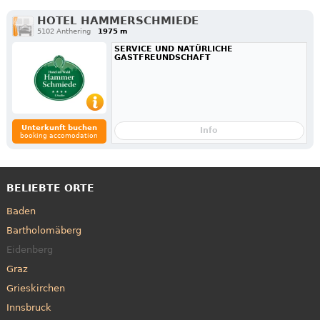
HOTEL HAMMERSCHMIEDE
5102 Anthering
1975 m
SERVICE UND NATÜRLICHE
GASTFREUNDSCHAFT
Unterkunft buchen
Info
booking accomodation
BELIEBTE ORTE
Baden
Bartholomäberg
Eidenberg
Graz
Grieskirchen
Innsbruck