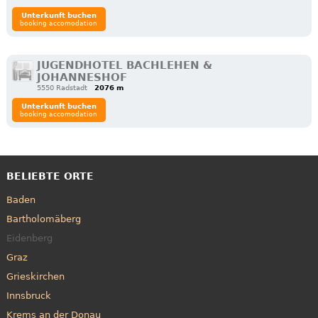
Unterkunft buchen
booking accomodation
JUGENDHOTEL BACHLEHEN &
JOHANNESHOF
5550 Radstadt
2076 m
Unterkunft buchen
booking accomodation
BELIEBTE ORTE
Baden
Bartholomäberg
Eidenberg
Graz
Grieskirchen
Innsbruck
Krems an der Donau