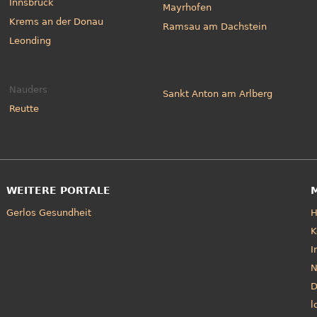
Innsbruck
Mayrhofen
Krems an der Donau
Ramsau am Dachstein
Leonding
Nauders
Sankt Anton am Arlberg
Reutte
WEITERE PORTALE
Gerlos Gesundheit
K
I
N
D
l