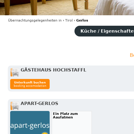
Übernachtungsgelegenheiten
in
›
Tirol
›
Gerlos
Küche / Eigenschaften
B
GÄSTEHAUS HOCHSTAFFL
Unterkunft buchen
booking accomodation
APART-GERLOS
Ein Platz zum
Aaufatmen