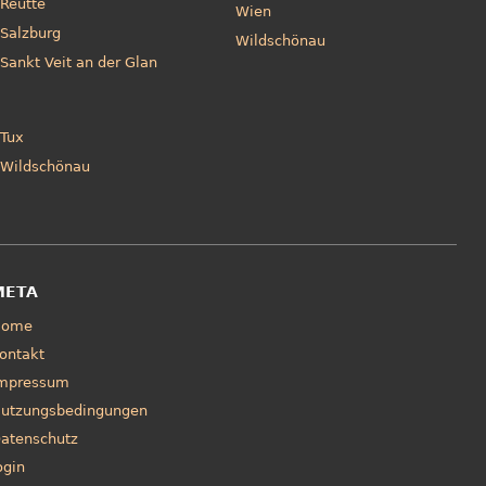
Reutte
Wien
Salzburg
Wildschönau
Sankt Veit an der Glan
Tux
Wildschönau
META
Home
ontakt
mpressum
utzungsbedingungen
atenschutz
ogin