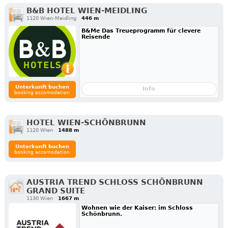
B&B HOTEL WIEN-MEIDLING
1120 Wien-Meidling
446 m
B&Me Das Treueprogramm für clevere
Reisende
Unterkunft buchen
Info
booking accomodation
HOTEL WIEN-SCHÖNBRUNN
1120 WIen
1488 m
Unterkunft buchen
booking accomodation
AUSTRIA TREND SCHLOSS SCHÖNBRUNN
GRAND SUITE
1130 Wien
1667 m
Wohnen wie der Kaiser: im Schloss
Schönbrunn.