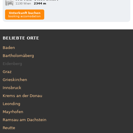
1130 Wien
2344 m
Unterkunft buchen
booking accomodation
BELIEBTE ORTE
Baden
Bartholomäberg
Eidenberg
Graz
Grieskirchen
Innsbruck
Krems an der Donau
Leonding
Mayrhofen
Ramsau am Dachstein
Reutte