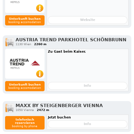
Unterkunft buchen
Website
booking accomodation
AUSTRIA TREND PARKHOTEL SCHÖNBRUNN
1130 Wien
2260 m
Zu Gast beim Kaiser.
Unterkunft buchen
Info
booking accomodation
MAXX BY STEIGENBERGER VIENNA
1050 Vienna
2472 m
Jetzt buchen
telefonisch
reservieren
Info
booking by phone