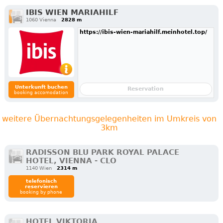
IBIS WIEN MARIAHILF
1060 Vienna
2828 m
https://ibis-wien-mariahilf.meinhotel.top/
Unterkunft buchen
Reservation
booking accomodation
weitere Übernachtungsgelegenheiten im Umkreis von
3km
RADISSON BLU PARK ROYAL PALACE
HOTEL, VIENNA - CLO
1140 Wien
2314 m
telefonisch
reservieren
booking by phone
HOTEL VIKTORIA