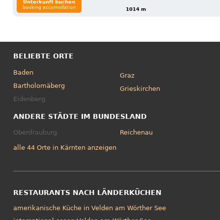
Unterkunft buchen
booking accomodation
1014 m
BELIEBTE ORTE
Baden
Graz
Bartholomäberg
Grieskirchen
Eidenberg
ANDERE STÄDTE IM BUNDESLAND
Oberdrauburg
Reichenau
alle 44 Orte in Kärnten anzeigen
RESTAURANTS NACH LÄNDERKÜCHEN
amerikanische Küche in Velden am Wörther See