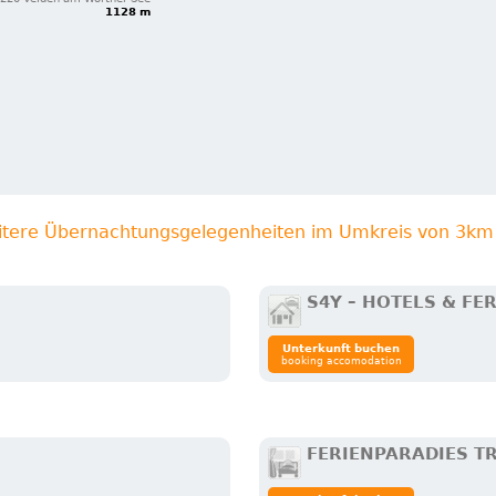
1128 m
itere Übernachtungsgelegenheiten im Umkreis von 3km
S4Y – HOTELS & FE
Unterkunft buchen
booking accomodation
FERIENPARADIES T