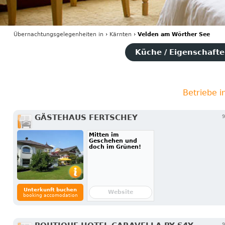
Übernachtungsgelegenheiten
in
›
Kärnten
›
Velden am Wörther See
Küche / Eigenschaften
Betriebe 
GÄSTEHAUS FERTSCHEY
9
Mitten im
Geschehen und
doch im Grünen!
Unterkunft buchen
Website
booking accomodation
9