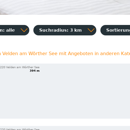
: alle
Suchradius: 3 km
Sortieru
in Velden am Wörther See mit Angeboten in anderen Kat
220 Velden am Wörther See
394 m
220 Velden am Wörther See