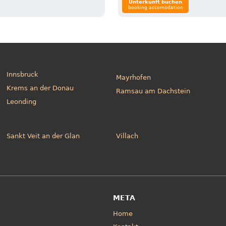
Unterkunft buchen
booking accomodation
Innsbruck
Mayrhofen
Krems an der Donau
Ramsau am Dachstein
Leonding
Sankt Veit an der Glan
Villach
META
Home